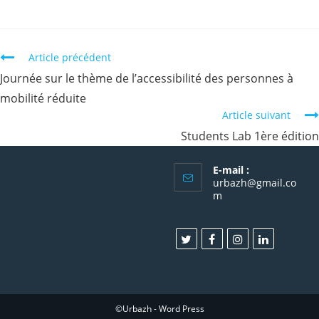
Continuer
Article précédent
la
Journée sur le thème de l’accessibilité des personnes à
lecture
mobilité réduite
Article suivant
Students Lab 1ère édition
E-mail :
urbazh@gmail.co
m
©Urbazh - Word Press