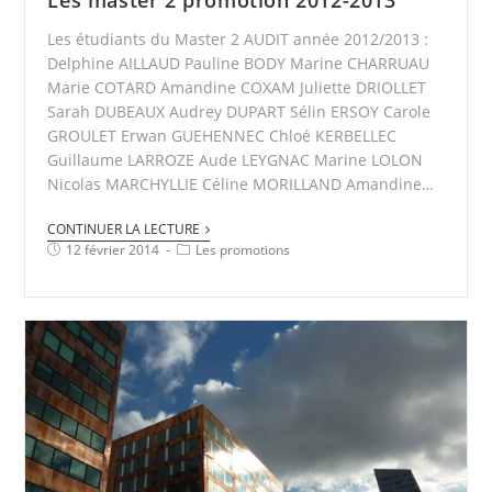
Les étudiants du Master 2 AUDIT année 2012/2013 :
Delphine AILLAUD Pauline BODY Marine CHARRUAU
Marie COTARD Amandine COXAM Juliette DRIOLLET
Sarah DUBEAUX Audrey DUPART Sélin ERSOY Carole
GROULET Erwan GUEHENNEC Chloé KERBELLEC
Guillaume LARROZE Aude LEYGNAC Marine LOLON
Nicolas MARCHYLLIE Céline MORILLAND Amandine…
CONTINUER LA LECTURE
12 février 2014
Les promotions