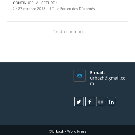
CONTINUER LA LECTURE
27 octobre 2013
Le Forum des Dîplomés
Fin du contenu
E-mail :
urbazh@gmail.co
m
©Urbazh - Word Press