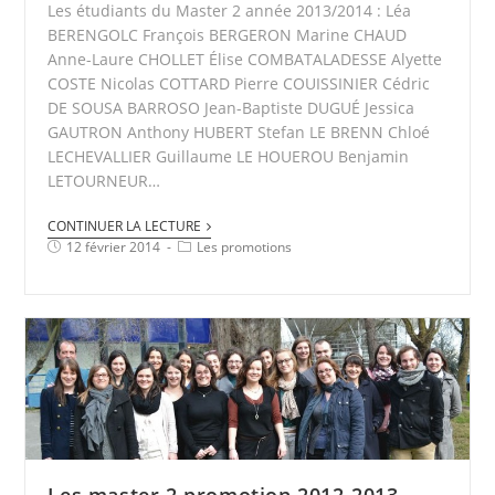
Les étudiants du Master 2 année 2013/2014 : Léa
BERENGOLC François BERGERON Marine CHAUD
Anne-Laure CHOLLET Élise COMBATALADESSE Alyette
COSTE Nicolas COTTARD Pierre COUISSINIER Cédric
DE SOUSA BARROSO Jean-Baptiste DUGUÉ Jessica
GAUTRON Anthony HUBERT Stefan LE BRENN Chloé
LECHEVALLIER Guillaume LE HOUEROU Benjamin
LETOURNEUR…
CONTINUER LA LECTURE
12 février 2014
Les promotions
Les master 2 promotion 2012-2013